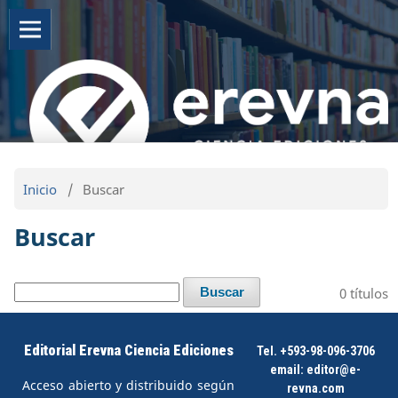
Inicio
/
Buscar
Buscar
0 títulos
Buscar
Editorial Erevna Ciencia Ediciones
Tel. +593-98-096-3706
email:
editor@e-
Acceso abierto y distribuido según
revna.com